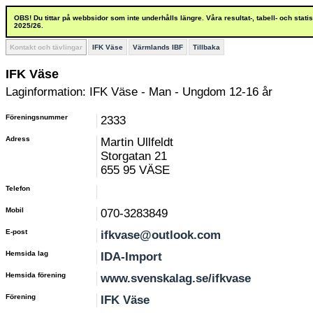
OBS! Du tittar på webbsidor som inte underhålls längre. Våra resultat-, tabell- och stat
2025/26.
Kontakt och tävlingar
IFK Väse
Värmlands IBF
Tillbaka
IFK Väse
Laginformation: IFK Väse - Man - Ungdom 12-16 år
Föreningsnummer
2333
Adress
Martin Ullfeldt
Storgatan 21
655 95 VÄSE
Telefon
Mobil
070-3283849
E-post
ifkvase@outlook.com
Hemsida lag
IDA-Import
Hemsida förening
www.svenskalag.se/ifkvase
Förening
IFK Väse