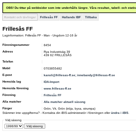
OBS! Du tittar på webbsidor som inte underhålls längre. Våra resultat-, tabell- och stat
Kontakt och tävlingar
Frillesås FF
Hallands IBF
Tillbaka
Frillesås FF
Laginformation: Frillesås FF - Man - Ungdom 12-16 år
Föreningsnummer
8454
Adress
Rya Industriväg 39
439 62 FRILLESÅS
Telefon
Mobil
0703855482
E-post
kansli@frillesas-ff.se; innebandy@frillesas-ff.se
Hemsida lag
IDA-Import
Hemsida förening
www.frillesas-ff.se
Förening
Frillesås FF
Alla matcher
Alla matcher aktuell säsong
Färger
Grön, Vit, Grön (tröja, byxa, strumpa)
Stämmer inte uppgifterna? - Kontakta din iBIS-administratör i föreningen eller
ändra i iBIS
.
Välj säsong