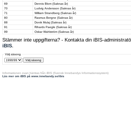
69
Dennis Blom (Saknas år)
70
Ludvig Andersson (Saknas år)
71
William Strandberg (Saknas år)
80
Rasmus Bergne (Saknas år)
88
Donik Mulaj (Saknas år)
91
Rihards Paegle (Saknas år)
99
Oskar Wahlström (Saknas år)
Stämmer inte uppgifterna? - Kontakta din iBIS-administratör
iBIS
.
Välj säsong
Informationen ovan hämtas från iBIS (Svensk Innebandys Informationssystem)
Läs mer om iBIS på www.innebandy.se/ibis