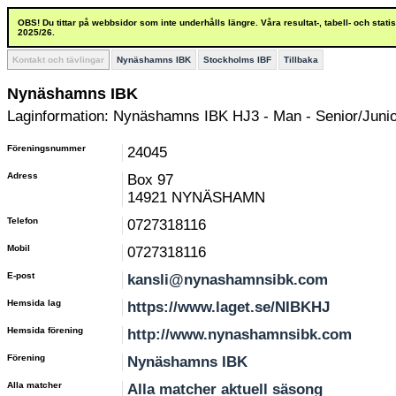
OBS! Du tittar på webbsidor som inte underhålls längre. Våra resultat-, tabell- och stat
2025/26.
Kontakt och tävlingar
Nynäshamns IBK
Stockholms IBF
Tillbaka
Nynäshamns IBK
Laginformation: Nynäshamns IBK HJ3 - Man - Senior/Junio
Föreningsnummer
24045
Adress
Box 97
14921 NYNÄSHAMN
Telefon
0727318116
Mobil
0727318116
E-post
kansli@nynashamnsibk.com
Hemsida lag
https://www.laget.se/NIBKHJ
Hemsida förening
http://www.nynashamnsibk.com
Förening
Nynäshamns IBK
Alla matcher
Alla matcher aktuell säsong