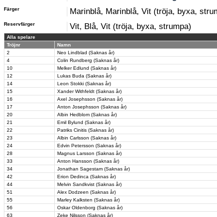
Färger
Marinblå, Marinblå, Vit (tröja, byxa, str
Reservfärger
Vit, Blå, Vit (tröja, byxa, strumpa)
Alla spelare
Tröjnr
Namn
2
Neo Lindblad (Saknas år)
4
Colin Rundberg (Saknas år)
10
Melker Edlund (Saknas år)
12
Lukas Buda (Saknas år)
14
Leon Stokki (Saknas år)
15
Xander Withfeldt (Saknas år)
16
Axel Josephsson (Saknas år)
17
Anton Josephsson (Saknas år)
20
Albin Hedblom (Saknas år)
21
Emil Bylund (Saknas år)
22
Patriks Cinitis (Saknas år)
23
Albin Carlsson (Saknas år)
24
Edvin Petersson (Saknas år)
28
Magnus Larsson (Saknas år)
33
Anton Hansson (Saknas år)
34
Jonathan Sagestam (Saknas år)
42
Erion Dedinca (Saknas år)
44
Melvin Sandkvist (Saknas år)
51
Alex Dodzeen (Saknas år)
55
Marley Kalksten (Saknas år)
56
Oskar Oldenborg (Saknas år)
63
Zeke Nilsson (Saknas år)