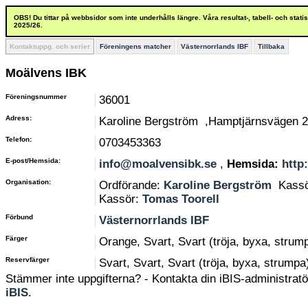
OBS! Du tittar på webbsidor som inte underhålls längre. Våra resultat-, tabell- och stat
2025/26.
Kontaktuppg. och serier
Föreningens matcher
Västernorrlands IBF
Tillbaka
Moälvens IBK
Föreningsnummer
36001
Adress:
Karoline Bergström ,Hamptjärnsvägen 2
Telefon:
0703453363
E-post/Hemsida:
info@moalvensibk.se
,
Hemsida:
http
Organisation:
Ordförande:
Karoline Bergström
Kass
Kassör:
Tomas Toorell
Förbund
Västernorrlands IBF
Färger
Orange, Svart, Svart (tröja, byxa, strum
Reservfärger
Svart, Svart, Svart (tröja, byxa, strumpa
Stämmer inte uppgifterna? - Kontakta din iBIS-administratör
iBIS
.