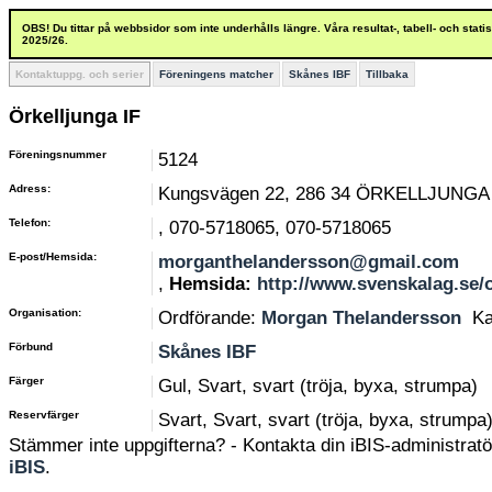
OBS! Du tittar på webbsidor som inte underhålls längre. Våra resultat-, tabell- och stat
2025/26.
Kontaktuppg. och serier
Föreningens matcher
Skånes IBF
Tillbaka
Örkelljunga IF
Föreningsnummer
5124
Adress:
Kungsvägen 22, 286 34 ÖRKELLJUNGA
Telefon:
, 070-5718065, 070-5718065
E-post/Hemsida:
morganthelandersson@gmail.com
,
Hemsida:
http://www.svenskalag.se/o
Organisation:
Ordförande:
Morgan Thelandersson
Ka
Förbund
Skånes IBF
Färger
Gul, Svart, svart (tröja, byxa, strumpa)
Reservfärger
Svart, Svart, svart (tröja, byxa, strumpa
Stämmer inte uppgifterna? - Kontakta din iBIS-administratör
iBIS
.