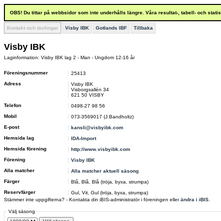
OBS! Du tittar på webbsidor som inte underhålls längre. Våra resultat-, tabell- och stat
Kontakt och tävlingar
Visby IBK
Gotlands IBF
Tillbaka
Visby IBK
Laginformation: Visby IBK lag 2 - Man - Ungdom 12-16 år
Föreningsnummer
25413
Adress
Visby IBK
Visborgsallén 34
621 50 VISBY
Telefon
0498-27 98 56
Mobil
073-3569017 (J.Bandholtz)
E-post
kansli@visbyibk.com
Hemsida lag
IDA-Import
Hemsida förening
http://www.visbyibk.com
Förening
Visby IBK
Alla matcher
Alla matcher aktuell säsong
Färger
Blå, Blå, Blå (tröja, byxa, strumpa)
Reservfärger
Gul, Vit, Gul (tröja, byxa, strumpa)
Stämmer inte uppgifterna? - Kontakta din iBIS-administratör i föreningen eller
ändra i iBIS
.
Välj säsong