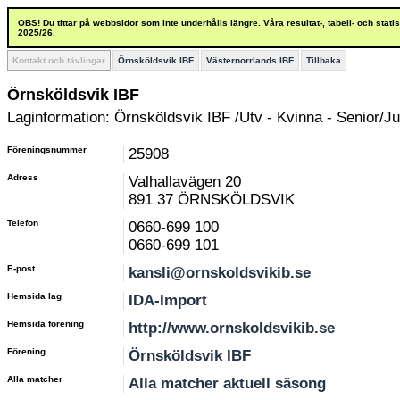
OBS! Du tittar på webbsidor som inte underhålls längre. Våra resultat-, tabell- och stat
2025/26.
Kontakt och tävlingar
Örnsköldsvik IBF
Västernorrlands IBF
Tillbaka
Örnsköldsvik IBF
Laginformation: Örnsköldsvik IBF /Utv - Kvinna - Senior/Ju
Föreningsnummer
25908
Adress
Valhallavägen 20
891 37 ÖRNSKÖLDSVIK
Telefon
0660-699 100
0660-699 101
E-post
kansli@ornskoldsvikib.se
Hemsida lag
IDA-Import
Hemsida förening
http://www.ornskoldsvikib.se
Förening
Örnsköldsvik IBF
Alla matcher
Alla matcher aktuell säsong