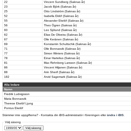
22
Vincent Sundberg (Saknas år)
23
Jacob Björk (Saknas år)
25
Otto Lindström (Saknas år)
52
Isabella Eklöf (Saknas år)
55
Alexander Ekelöf (Saknas år)
56
Theo Ögren (Saknas år)
60
Leo Sjölund (Saknas år)
62
Elias De Oliveira (Saknas år)
67
Olle Keränen (Saknas år)
69
Konstantin Schultschik (Saknas år)
71
Olle Bonnasvik (Saknas år)
77
Simon Winters (Saknas år)
78
Einar Hartelius (Saknas år)
81
Max Rehnberg Larsson (Saknas år)
86
Vincent Hiljanen (Saknas år)
88
Arin Sherif (Saknas år)
182
Arvid Sagemark (Saknas år)
Alla ledare
Namn
Fredrik Ludvigsson
Maria Bonnasvik
Therese Ekelöf Ljung
Pontus Ekelöf
Stämmer inte uppgifterna? - Kontakta din iBIS-administratör i föreningen eller
ändra i iBIS
.
Välj säsong