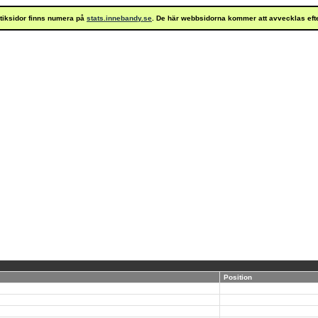
istiksidor finns numera på
stats.innebandy.se
. De här webbsidorna kommer att avvecklas eft
Position