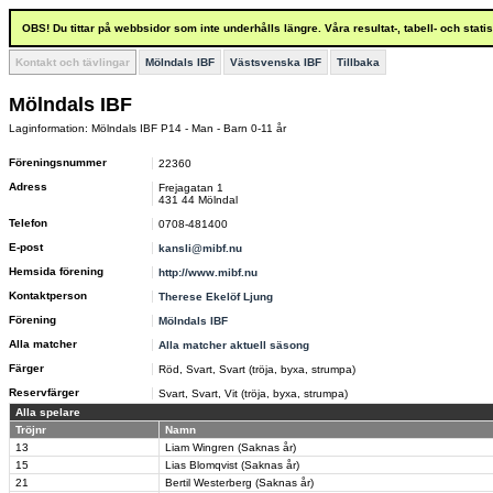
OBS! Du tittar på webbsidor som inte underhålls längre. Våra resultat-, tabell- och stat
Kontakt och tävlingar
Mölndals IBF
Västsvenska IBF
Tillbaka
Mölndals IBF
Laginformation: Mölndals IBF P14 - Man - Barn 0-11 år
Föreningsnummer
22360
Adress
Frejagatan 1
431 44 Mölndal
Telefon
0708-481400
E-post
kansli@mibf.nu
Hemsida förening
http://www.mibf.nu
Kontaktperson
Therese Ekelöf Ljung
Förening
Mölndals IBF
Alla matcher
Alla matcher aktuell säsong
Färger
Röd, Svart, Svart (tröja, byxa, strumpa)
Reservfärger
Svart, Svart, Vit (tröja, byxa, strumpa)
Alla spelare
Tröjnr
Namn
13
Liam Wingren (Saknas år)
15
Lias Blomqvist (Saknas år)
21
Bertil Westerberg (Saknas år)