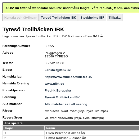
OBS! Du tittar på webbsidor som inte underhålls längre. Våra resultat-, tabell- och stat
Kontakt och tävlingar
Tyresö Trollbäcken IBK
Stockholms IBF
Tillbaka
Tyresö Trollbäcken IBK
Laginformation: Tyresö Trollbäcken IBK F15/16 - Kvinna - Barn 0-11 år
Föreningsnummer
38555
Adress
Pluggvägen 2
13546 TYRESÖ
Telefon
08-742 04 08
E-post
kansliet@ttibk.se
Hemsida lag
https://www.ttibk.se/ttibk-f15-16
Hemsida förening
www.ttibk.se
Kontaktperson
Fredrik Bergqvist
Förening
Tyresö Trollbäcken IBK
Alla matcher
Alla matcher aktuell säsong
Färger
svart/svart, svart, svart (tröja, byxa, strumpa)
Reservfärger
vit, svart, vita/svarta (tröja, byxa, strumpa)
Alla spelare
Tröjnr
Namn
1
Olivia Pelicano (Saknas år)
2
Emma Karlsson (Saknas år)