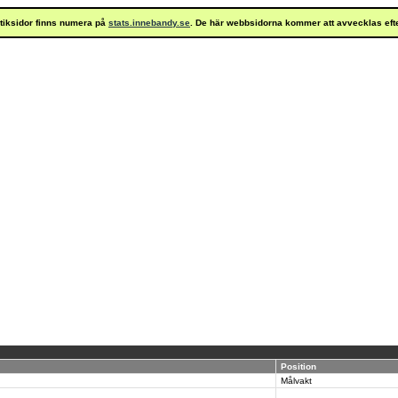
istiksidor finns numera på
stats.innebandy.se
. De här webbsidorna kommer att avvecklas eft
Position
Målvakt