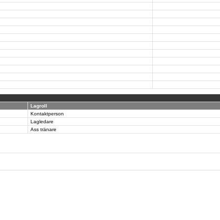
Lagroll
Kontaktperson
Lagledare
Ass tränare