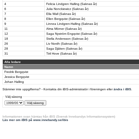
4
Felicia Lindgren Halling (Saknas år)
6
Julia Nonckiewicz (Saknas år)
7
Ella Wall (Saknas år)
8
Ellen Bergqvist (Saknas år)
9
Linnea Lindgren-Halling (Saknas år)
11
Alma Mörner (Saknas år)
12
Saga Nyström Engqvist (Saknas år)
18
Stella Andersson (Saknas år)
26
Liv Nordh (Saknas år)
28
Saga Djäken (Saknas år)
31
Tiril Hove (Saknas år)
Alla ledare
Namn
Fredrik Bergqvist
Jessica Bergqvist
Johan Halling
Stämmer inte uppgifterna? - Kontakta din iBIS-administratör i föreningen eller
ändra i iBIS
.
Välj säsong
Informationen ovan hämtas från iBIS (Svensk Innebandys Informationssystem)
Läs mer om iBIS på www.innebandy.se/ibis