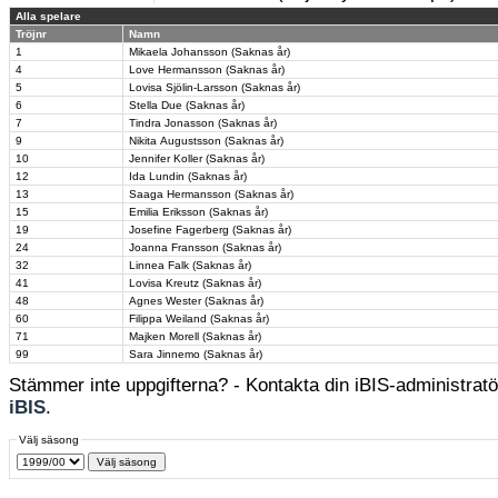
Alla spelare
Tröjnr
Namn
1
Mikaela Johansson (Saknas år)
4
Love Hermansson (Saknas år)
5
Lovisa Sjölin-Larsson (Saknas år)
6
Stella Due (Saknas år)
7
Tindra Jonasson (Saknas år)
9
Nikita Augustsson (Saknas år)
10
Jennifer Koller (Saknas år)
12
Ida Lundin (Saknas år)
13
Saaga Hermansson (Saknas år)
15
Emilia Eriksson (Saknas år)
19
Josefine Fagerberg (Saknas år)
24
Joanna Fransson (Saknas år)
32
Linnea Falk (Saknas år)
41
Lovisa Kreutz (Saknas år)
48
Agnes Wester (Saknas år)
60
Filippa Weiland (Saknas år)
71
Majken Morell (Saknas år)
99
Sara Jinnemo (Saknas år)
Stämmer inte uppgifterna? - Kontakta din iBIS-administratör
iBIS
.
Välj säsong