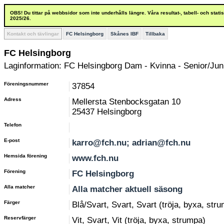
OBS! Du tittar på webbsidor som inte underhålls längre. Våra resultat-, tabell- och stat
2025/26.
Kontakt och tävlingar
FC Helsingborg
Skånes IBF
Tillbaka
FC Helsingborg
Laginformation: FC Helsingborg Dam - Kvinna - Senior/Juni
Föreningsnummer
37854
Adress
Mellersta Stenbocksgatan 10
25437 Helsingborg
Telefon
E-post
karro@fch.nu; adrian@fch.nu
Hemsida förening
www.fch.nu
Förening
FC Helsingborg
Alla matcher
Alla matcher aktuell säsong
Färger
Blå/Svart, Svart, Svart (tröja, byxa, str
Reservfärger
Vit, Svart, Vit (tröja, byxa, strumpa)