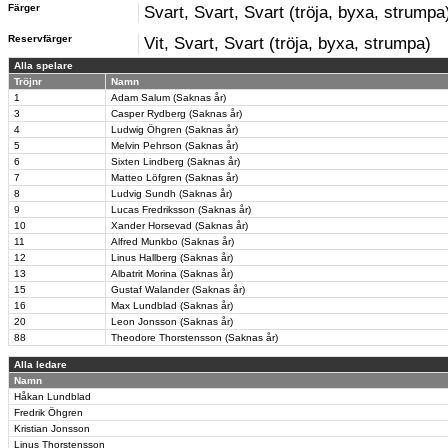
Färger
Svart, Svart, Svart (tröja, byxa, strumpa
Reservfärger
Vit, Svart, Svart (tröja, byxa, strumpa)
Alla spelare
Tröjnr
Namn
1
Adam Salum (Saknas år)
3
Casper Rydberg (Saknas år)
4
Ludwig Öhgren (Saknas år)
5
Melvin Pehrson (Saknas år)
6
Sixten Lindberg (Saknas år)
7
Matteo Löfgren (Saknas år)
8
Ludvig Sundh (Saknas år)
9
Lucas Fredriksson (Saknas år)
10
Xander Horsevad (Saknas år)
11
Alfred Munkbo (Saknas år)
12
Linus Hallberg (Saknas år)
13
Albatrit Morina (Saknas år)
15
Gustaf Walander (Saknas år)
16
Max Lundblad (Saknas år)
20
Leon Jonsson (Saknas år)
88
Theodore Thorstensson (Saknas år)
Alla ledare
Namn
Håkan Lundblad
Fredrik Öhgren
Kristian Jonsson
Linus Thorstensson