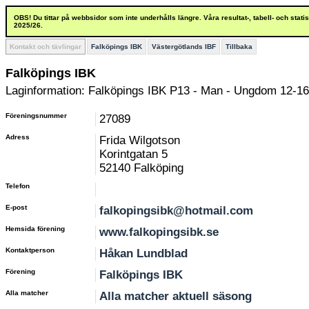
OBS! Du tittar på webbsidor som inte underhålls längre. Våra resultat-, tabell- och stat
2025/26.
Kontakt och tävlingar
Falköpings IBK
Västergötlands IBF
Tillbaka
Falköpings IBK
Laginformation: Falköpings IBK P13 - Man - Ungdom 12-16
Föreningsnummer
27089
Adress
Frida Wilgotson
Korintgatan 5
52140 Falköping
Telefon
E-post
falkopingsibk@hotmail.com
Hemsida förening
www.falkopingsibk.se
Kontaktperson
Håkan Lundblad
Förening
Falköpings IBK
Alla matcher
Alla matcher aktuell säsong