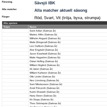
Förening
Sävsjö IBK
Alla matcher
Alla matcher aktuell säsong
Färger
Röd, Svart, Vit (tröja, byxa, strumpa)
Alla spelare
Tröjnr
Namn
Sami Adlan (Saknas år)
Matteo Alfén (Saknas år)
Wilhelm Alvgard (Saknas år)
Malte Bringevall (Saknas år)
Leo Carlbom (Saknas år)
Alve Engdahl (Saknas år)
Jaxon Esselwall (Saknas år)
Malte Hagström (Saknas år)
Oskar Hofling (Saknas år)
William Höglind (Saknas år)
Ali Jaber (Saknas år)
William Karlsson (Saknas år)
Olle Linder (Saknas år)
Neo Lönnborg (Saknas år)
Sam Nikolausson (Saknas år)
Arvid Précenth (Saknas år)
Karim Shawish (Saknas år)
Harry Steen (Saknas år)
Kit Stopp (Saknas år)
Theo Strömqvist (Saknas år)