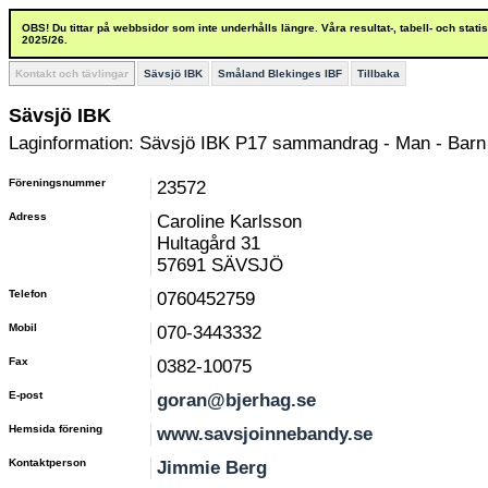
OBS! Du tittar på webbsidor som inte underhålls längre. Våra resultat-, tabell- och stat
2025/26.
Kontakt och tävlingar
Sävsjö IBK
Småland Blekinges IBF
Tillbaka
Sävsjö IBK
Laginformation: Sävsjö IBK P17 sammandrag - Man - Barn 
Föreningsnummer
23572
Adress
Caroline Karlsson
Hultagård 31
57691 SÄVSJÖ
Telefon
0760452759
Mobil
070-3443332
Fax
0382-10075
E-post
goran@bjerhag.se
Hemsida förening
www.savsjoinnebandy.se
Kontaktperson
Jimmie Berg