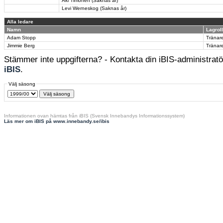
Aki Timonen (Saknas år)
Levi Werneskog (Saknas år)
Alla ledare
Namn
Lagroll
Adam Stopp
Tränar
Jimmie Berg
Tränar
Stämmer inte uppgifterna? - Kontakta din iBIS-administratör
iBIS
.
Välj säsong
Informationen ovan hämtas från iBIS (Svensk Innebandys Informationssystem)
Läs mer om iBIS på www.innebandy.se/ibis