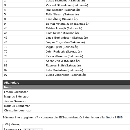
2
Lukas Björnstedt (Saknas år)
3
Vincent Strandman (Saknas år)
4
Isak Eliasson (Saknas år)
5
Felix Nilsson (Saknas år)
8
Elias Åberg (Saknas år)
9
Bernat Minana Juan (Saknas år)
44
Fabian Idensjö (Saknas år)
46
Liam Nelson (Saknas år)
47
Linuz Gerhardsson (Saknas år)
48
Jesper Engström (Saknas år)
70
Viggo Hjelm (Saknas år)
75
John Rudestig (Saknas år)
76
Kelvin Wenemo (Saknas år)
78
Adrian Avdyli (Saknas år)
81
Rasmus Ståhl (Saknas år)
82
Felix Gustafson (Saknas år)
97
Lukas Johansson (Saknas år)
Alla ledare
Namn
Fredrik Jacobsson
Magnus Björnstedt
Jesper Svensson
Magnus Strandman
Christoffer Lorentzon
Stämmer inte uppgifterna? - Kontakta din iBIS-administratör i föreningen eller
ändra i iBIS
.
Välj säsong