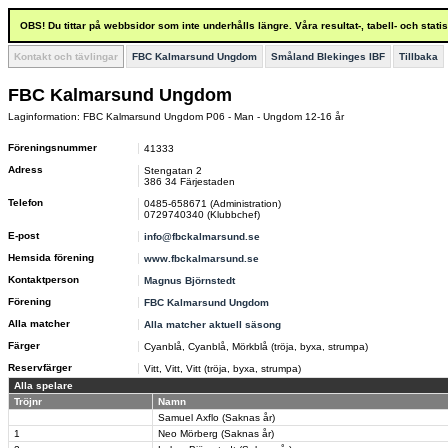
OBS! Du tittar på webbsidor som inte underhålls längre. Våra resultat-, tabell- och stat
Kontakt och tävlingar
FBC Kalmarsund Ungdom
Småland Blekinges IBF
Tillbaka
FBC Kalmarsund Ungdom
Laginformation: FBC Kalmarsund Ungdom P06 - Man - Ungdom 12-16 år
Föreningsnummer
41333
Adress
Stengatan 2
386 34 Färjestaden
Telefon
0485-658671 (Administration)
0729740340 (Klubbchef)
E-post
info@fbckalmarsund.se
Hemsida förening
www.fbckalmarsund.se
Kontaktperson
Magnus Björnstedt
Förening
FBC Kalmarsund Ungdom
Alla matcher
Alla matcher aktuell säsong
Färger
Cyanblå, Cyanblå, Mörkblå (tröja, byxa, strumpa)
Reservfärger
Vitt, Vitt, Vitt (tröja, byxa, strumpa)
Alla spelare
Tröjnr
Namn
Samuel Axflo (Saknas år)
1
Neo Mörberg (Saknas år)