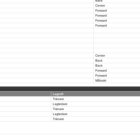
Back
Center
Forward
Forward
Forward
Forward
Center
Back
Back
Forward
Forward
Målvakt
Lagroll
Tränare
Lagledare
Tränare
Lagledare
Tränare