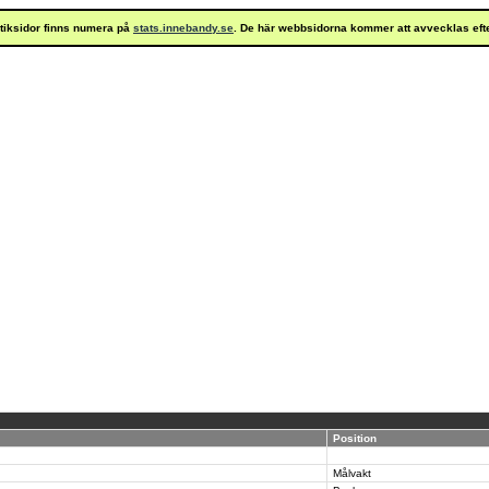
istiksidor finns numera på
stats.innebandy.se
. De här webbsidorna kommer att avvecklas eft
Position
Målvakt