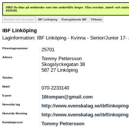
OBS! Du tittar på webbsidor som inte underhålls längre. Våra resultat-, tabell- och stat
2025/26.
Kontakt och tävlingar
IBF Linköping
Östergötlands IBF
Tillbaka
IBF Linköping
Laginformation: IBF Linköping - Kvinna - Senior/Junior 17- 
Föreningsnummer
25701
Adress
Tommy Pettersson
Skogslyckegatan 38
587 27 Linköping
Telefon
Mobil
070-2233140
E-post
16tompan@gmail.com
Hemsida lag
http://www.svenskalag.se/ibflinkopin
Hemsida förening
http://www.svenskalag.se/ibflinkoping
Kontaktperson
Tommy Pettersson