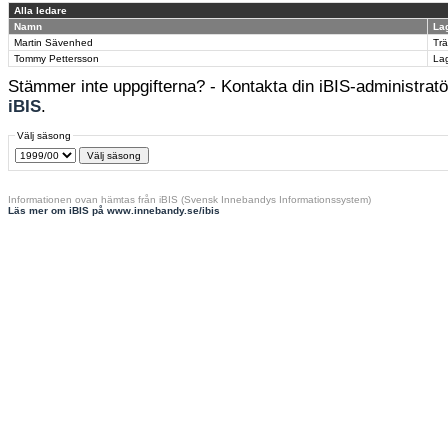
Alla ledare
Namn
Lag
Martin Sävenhed
Tr
Tommy Pettersson
La
Stämmer inte uppgifterna? - Kontakta din iBIS-administratör
iBIS
.
Välj säsong
Informationen ovan hämtas från iBIS (Svensk Innebandys Informationssystem)
Läs mer om iBIS på www.innebandy.se/ibis