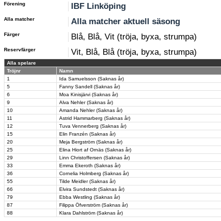
Förening
IBF Linköping
Alla matcher
Alla matcher aktuell säsong
Färger
Blå, Blå, Vit (tröja, byxa, strumpa)
Reservfärger
Vit, Blå, Blå (tröja, byxa, strumpa)
Alla spelare
Tröjnr
Namn
1
Ida Samuelsson (Saknas år)
5
Fanny Sandell (Saknas år)
6
Moa Kinisjärvi (Saknas år)
9
Alva Nehler (Saknas år)
10
Amanda Nehler (Saknas år)
11
Astrid Hammarberg (Saknas år)
12
Tuva Vennerberg (Saknas år)
15
Elin Franzén (Saknas år)
20
Meja Bergström (Saknas år)
25
Elina Hiort af Ornäs (Saknas år)
29
Linn Christoffersen (Saknas år)
33
Emma Ekeroth (Saknas år)
36
Cornelia Holmberg (Saknas år)
55
Tilde Meidler (Saknas år)
66
Elvira Sundstedt (Saknas år)
79
Ebba Westling (Saknas år)
87
Filippa Öfverström (Saknas år)
88
Klara Dahlström (Saknas år)