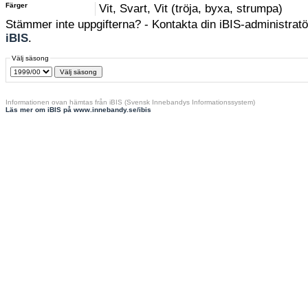
Färger
Vit, Svart, Vit (tröja, byxa, strumpa)
Stämmer inte uppgifterna? - Kontakta din iBIS-administratör
iBIS
.
Välj säsong
Informationen ovan hämtas från iBIS (Svensk Innebandys Informationssystem)
Läs mer om iBIS på www.innebandy.se/ibis