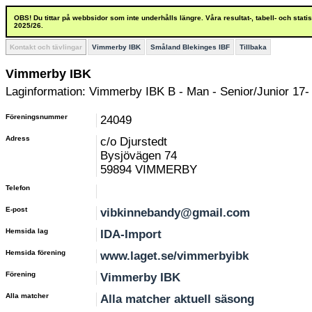
OBS! Du tittar på webbsidor som inte underhålls längre. Våra resultat-, tabell- och stat
2025/26.
Kontakt och tävlingar
Vimmerby IBK
Småland Blekinges IBF
Tillbaka
Vimmerby IBK
Laginformation: Vimmerby IBK B - Man - Senior/Junior 17-
Föreningsnummer
24049
Adress
c/o Djurstedt
Bysjövägen 74
59894 VIMMERBY
Telefon
E-post
vibkinnebandy@gmail.com
Hemsida lag
IDA-Import
Hemsida förening
www.laget.se/vimmerbyibk
Förening
Vimmerby IBK
Alla matcher
Alla matcher aktuell säsong