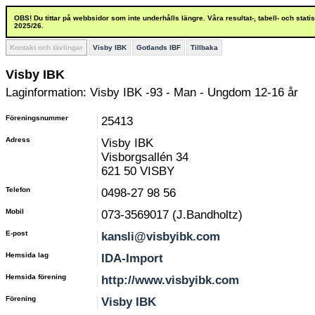
OBS! Du tittar på webbsidor som inte underhålls längre. Våra resultat-, tabell- och stat
2025/26.
Kontakt och tävlingar
Visby IBK
Gotlands IBF
Tillbaka
Visby IBK
Laginformation: Visby IBK -93 - Man - Ungdom 12-16 år
Föreningsnummer
25413
Adress
Visby IBK
Visborgsallén 34
621 50 VISBY
Telefon
0498-27 98 56
Mobil
073-3569017 (J.Bandholtz)
E-post
kansli@visbyibk.com
Hemsida lag
IDA-Import
Hemsida förening
http://www.visbyibk.com
Förening
Visby IBK