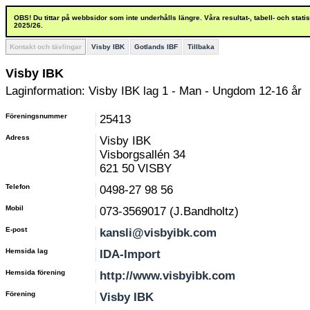
OBS! Du tittar på webbsidor som inte underhålls längre. Våra resultat-, tabell- och stat
2025/26.
Kontakt och tävlingar
Visby IBK
Gotlands IBF
Tillbaka
Visby IBK
Laginformation: Visby IBK lag 1 - Man - Ungdom 12-16 år
Föreningsnummer
25413
Adress
Visby IBK
Visborgsallén 34
621 50 VISBY
Telefon
0498-27 98 56
Mobil
073-3569017 (J.Bandholtz)
E-post
kansli@visbyibk.com
Hemsida lag
IDA-Import
Hemsida förening
http://www.visbyibk.com
Förening
Visby IBK