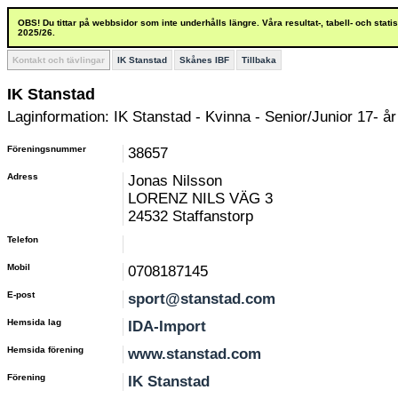
OBS! Du tittar på webbsidor som inte underhålls längre. Våra resultat-, tabell- och stat
2025/26.
Kontakt och tävlingar
IK Stanstad
Skånes IBF
Tillbaka
IK Stanstad
Laginformation: IK Stanstad - Kvinna - Senior/Junior 17- år
Föreningsnummer
38657
Adress
Jonas Nilsson
LORENZ NILS VÄG 3
24532 Staffanstorp
Telefon
Mobil
0708187145
E-post
sport@stanstad.com
Hemsida lag
IDA-Import
Hemsida förening
www.stanstad.com
Förening
IK Stanstad