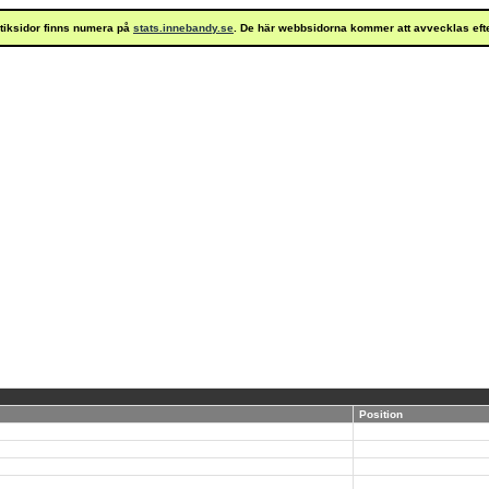
istiksidor finns numera på
stats.innebandy.se
. De här webbsidorna kommer att avvecklas eft
Position