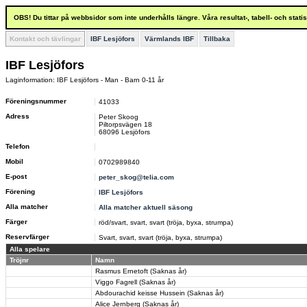
OBS! Du tittar på webbsidor som inte underhålls längre. Våra resultat-, tabell- och stat
Kontakt och tävlingar
IBF Lesjöfors
Värmlands IBF
Tillbaka
IBF Lesjöfors
Laginformation: IBF Lesjöfors - Man - Barn 0-11 år
Föreningsnummer
41033
Adress
Peter Skoog
Piltorpsvägen 18
68096 Lesjöfors
Telefon
Mobil
0702989840
E-post
peter_skog@telia.com
Förening
IBF Lesjöfors
Alla matcher
Alla matcher aktuell säsong
Färger
röd/svart, svart, svart (tröja, byxa, strumpa)
Reservfärger
Svart, svart, svart (tröja, byxa, strumpa)
Alla spelare
Tröjnr
Namn
Rasmus Ernetoft (Saknas år)
Viggo Fagrell (Saknas år)
Abdourachid keisse Hussein (Saknas år)
Alice Jernberg (Saknas år)