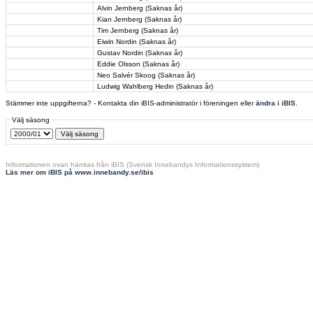
Alvin Jernberg (Saknas år)
Kian Jernberg (Saknas år)
Tim Jernberg (Saknas år)
Eiwin Nordin (Saknas år)
Gustav Nordin (Saknas år)
Eddie Olsson (Saknas år)
Neo Salvér Skoog (Saknas år)
Ludwig Wahlberg Hedin (Saknas år)
Stämmer inte uppgifterna? - Kontakta din iBIS-administratör i föreningen eller
ändra i iBIS
.
Välj säsong
Informationen ovan hämtas från iBIS (Svensk Innebandys Informationssystem)
Läs mer om iBIS på www.innebandy.se/ibis