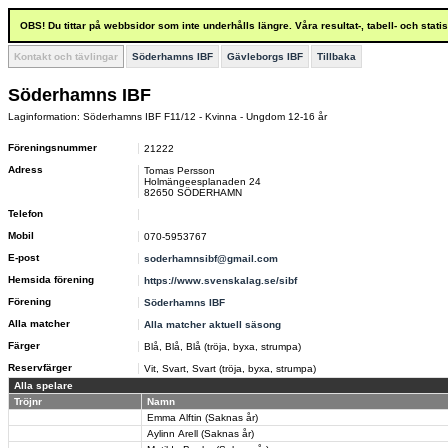
OBS! Du tittar på webbsidor som inte underhålls längre. Våra resultat-, tabell- och stat
Kontakt och tävlingar
Söderhamns IBF
Gävleborgs IBF
Tillbaka
Söderhamns IBF
Laginformation: Söderhamns IBF F11/12 - Kvinna - Ungdom 12-16 år
Föreningsnummer
21222
Adress
Tomas Persson
Holmängeesplanaden 24
82650 SÖDERHAMN
Telefon
Mobil
070-5953767
E-post
soderhamnsibf@gmail.com
Hemsida förening
https://www.svenskalag.se/sibf
Förening
Söderhamns IBF
Alla matcher
Alla matcher aktuell säsong
Färger
Blå, Blå, Blå (tröja, byxa, strumpa)
Reservfärger
Vit, Svart, Svart (tröja, byxa, strumpa)
Alla spelare
Tröjnr
Namn
Emma Alftin (Saknas år)
Aylinn Arell (Saknas år)