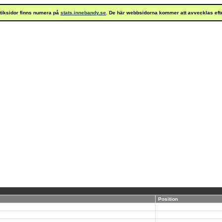
istiksidor finns numera på
stats.innebandy.se
. De här webbsidorna kommer att avvecklas eft
Position