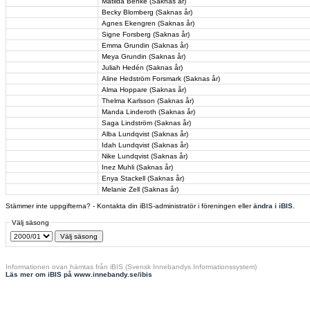
Matilda Benke (Saknas år)
Becky Blomberg (Saknas år)
Agnes Ekengren (Saknas år)
Signe Forsberg (Saknas år)
Emma Grundin (Saknas år)
Meya Grundin (Saknas år)
Juliah Hedén (Saknas år)
Aline Hedström Forsmark (Saknas år)
Alma Hoppare (Saknas år)
Thelma Karlsson (Saknas år)
Manda Linderoth (Saknas år)
Saga Lindström (Saknas år)
Alba Lundqvist (Saknas år)
Idah Lundqvist (Saknas år)
Nike Lundqvist (Saknas år)
Inez Muhli (Saknas år)
Enya Stackell (Saknas år)
Melanie Zell (Saknas år)
Stämmer inte uppgifterna? - Kontakta din iBIS-administratör i föreningen eller
ändra i iBIS
.
Välj säsong
Informationen ovan hämtas från iBIS (Svensk Innebandys Informationssystem)
Läs mer om iBIS på www.innebandy.se/ibis