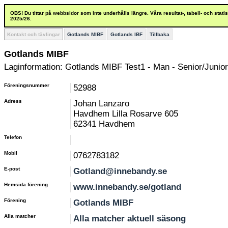
OBS! Du tittar på webbsidor som inte underhålls längre. Våra resultat-, tabell- och stat
2025/26.
Kontakt och tävlingar
Gotlands MIBF
Gotlands IBF
Tillbaka
Gotlands MIBF
Laginformation: Gotlands MIBF Test1 - Man - Senior/Junior
Föreningsnummer
52988
Adress
Johan Lanzaro
Havdhem Lilla Rosarve 605
62341 Havdhem
Telefon
Mobil
0762783182
E-post
Gotland@innebandy.se
Hemsida förening
www.innebandy.se/gotland
Förening
Gotlands MIBF
Alla matcher
Alla matcher aktuell säsong