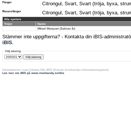
Färger
Citrongul, Svart, Svart (tröja, byxa, str
Reservfärger
Citrongul, Svart, Svart (tröja, byxa, str
Alla spelare
Tröjnr
Namn
Mikael Marquart (Saknas år)
Stämmer inte uppgifterna? - Kontakta din iBIS-administratör
iBIS
.
Välj säsong
Informationen ovan hämtas från iBIS (Svensk Innebandys Informationssystem)
Läs mer om iBIS på www.innebandy.se/ibis