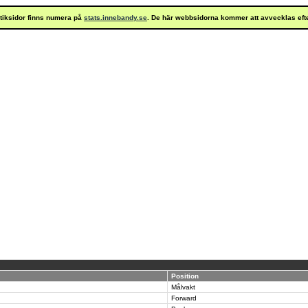
istiksidor finns numera på
stats.innebandy.se
. De här webbsidorna kommer att avvecklas eft
Position
Målvakt
Forward