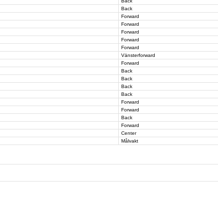
Back
Back
Forward
Forward
Forward
Forward
Forward
Vänsterforward
Forward
Back
Back
Back
Back
Forward
Forward
Back
Forward
Center
Målvakt