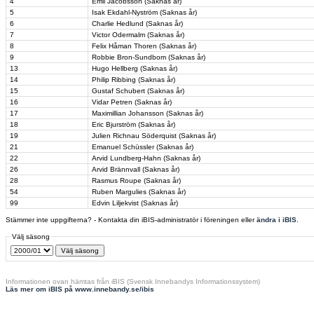
4
Emil Jacobsson (Saknas år)
5
Isak Ekdahl-Nyström (Saknas år)
6
Charlie Hedlund (Saknas år)
7
Victor Odermalm (Saknas år)
8
Felix Håman Thoren (Saknas år)
9
Robbie Bron-Sundbom (Saknas år)
13
Hugo Hellberg (Saknas år)
14
Philip Ribbing (Saknas år)
15
Gustaf Schubert (Saknas år)
16
Vidar Petren (Saknas år)
17
Maximillian Johansson (Saknas år)
18
Eric Bjurström (Saknas år)
19
Julien Richnau Söderquist (Saknas år)
21
Emanuel Schüssler (Saknas år)
22
Arvid Lundberg-Hahn (Saknas år)
26
Arvid Brännvall (Saknas år)
28
Rasmus Roupe (Saknas år)
54
Ruben Margulies (Saknas år)
99
Edvin Liljekvist (Saknas år)
Stämmer inte uppgifterna? - Kontakta din iBIS-administratör i föreningen eller
ändra i iBIS
.
Välj säsong
Informationen ovan hämtas från iBIS (Svensk Innebandys Informationssystem)
Läs mer om iBIS på www.innebandy.se/ibis