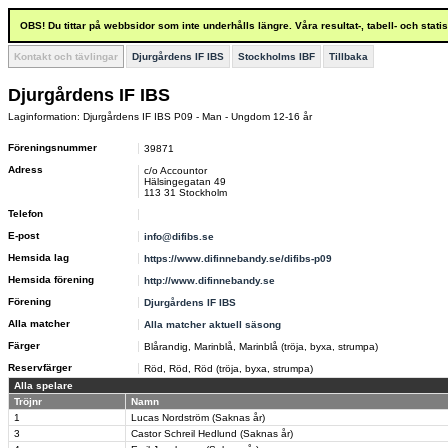
OBS! Du tittar på webbsidor som inte underhålls längre. Våra resultat-, tabell- och stat
Kontakt och tävlingar
Djurgårdens IF IBS
Stockholms IBF
Tillbaka
Djurgårdens IF IBS
Laginformation: Djurgårdens IF IBS P09 - Man - Ungdom 12-16 år
Föreningsnummer
39871
Adress
c/o Accountor
Hälsingegatan 49
113 31 Stockholm
Telefon
E-post
info@difibs.se
Hemsida lag
https://www.difinnebandy.se/difibs-p09
Hemsida förening
http://www.difinnebandy.se
Förening
Djurgårdens IF IBS
Alla matcher
Alla matcher aktuell säsong
Färger
Blårandig, Marinblå, Marinblå (tröja, byxa, strumpa)
Reservfärger
Röd, Röd, Röd (tröja, byxa, strumpa)
Alla spelare
Tröjnr
Namn
1
Lucas Nordström (Saknas år)
3
Castor Schreil Hedlund (Saknas år)