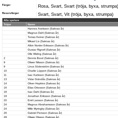
Färger
Rosa, Svart, Svart (tröja, byxa, strumpa
Reservfärger
Svart, Svart, Vit (tröja, byxa, strumpa)
Alla spelare
Tröjnr
Namn
Hannes Axelsson (Saknas år)
Magnus Dahl (Saknas år)
Tomas Keiner (Saknas år)
Mikael Liv (Saknas år)
Albin Norder Eriksson (Saknas år)
Gustav Rignell (Saknas år)
Olle Widing (Saknas år)
2
Dennis Bood (Saknas år)
9
Oliwer Nilsson (Saknas år)
9
Linus Söderström (Saknas år)
10
Charlie Lüppert (Saknas år)
11
Isac Karlsson (Saknas år)
13
Vidar Grändås (Saknas år)
14
Oliver Hopkins (Saknas år)
16
Elias Ottosson (Saknas år)
18
Isac Dahl (Saknas år)
19
Jonathan Eriksson (Saknas år)
20
Emil Larsson (Saknas år)
24
Magnus Abrahamsson (Saknas år)
24
Mille Myringby (Saknas år)
26
Gabriel Persson (Saknas år)
28
Oliwer Olsson (Saknas år)