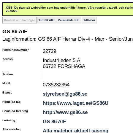
OBS! Du tittar på webbsidor som inte underhålls längre. Våra resultat-, tabell- och stat
2025/26.
Kontakt och tävlingar
GS 86 AIF
Värmlands IBF
Tillbaka
GS 86 AIF
Laginformation: GS 86 AIF Herrar Div-4 - Man - Senior/Juni
Föreningsnummer
22729
Adress
Industrileden 5 A
66732 FORSHAGA
Telefon
Mobil
0735232354
E-post
styrelsen@gs86.se
Hemsida lag
https://www.laget.se/GS86U
Hemsida förening
http://www.gs86.se
Förening
GS 86 AIF
Alla matcher
Alla matcher aktuell säsong