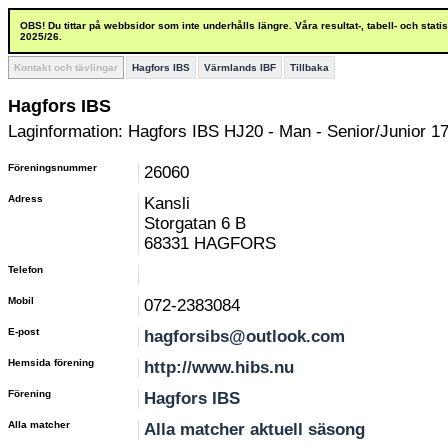
OBS! Du tittar på webbsidor som inte underhålls längre. Våra resultat-, tabell- och stat
2025/26.
Kontakt och tävlingar
Hagfors IBS
Värmlands IBF
Tillbaka
Hagfors IBS
Laginformation: Hagfors IBS HJ20 - Man - Senior/Junior 17
Föreningsnummer
26060
Adress
Kansli
Storgatan 6 B
68331 HAGFORS
Telefon
Mobil
072-2383084
E-post
hagforsibs@outlook.com
Hemsida förening
http://www.hibs.nu
Förening
Hagfors IBS
Alla matcher
Alla matcher aktuell säsong