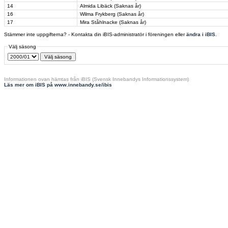
14
Almida Libäck (Saknas år)
16
Wilma Frykberg (Saknas år)
17
Mira Ståhlnacke (Saknas år)
Stämmer inte uppgifterna? - Kontakta din iBIS-administratör i föreningen eller
ändra i iBIS
.
Välj säsong
Informationen ovan hämtas från iBIS (Svensk Innebandys Informationssystem)
Läs mer om iBIS på www.innebandy.se/ibis