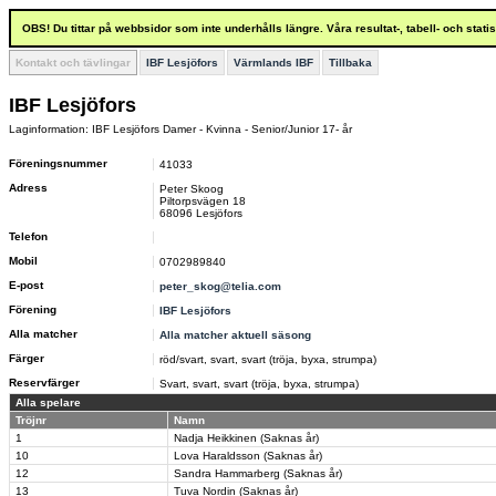
OBS! Du tittar på webbsidor som inte underhålls längre. Våra resultat-, tabell- och stat
Kontakt och tävlingar
IBF Lesjöfors
Värmlands IBF
Tillbaka
IBF Lesjöfors
Laginformation: IBF Lesjöfors Damer - Kvinna - Senior/Junior 17- år
Föreningsnummer
41033
Adress
Peter Skoog
Piltorpsvägen 18
68096 Lesjöfors
Telefon
Mobil
0702989840
E-post
peter_skog@telia.com
Förening
IBF Lesjöfors
Alla matcher
Alla matcher aktuell säsong
Färger
röd/svart, svart, svart (tröja, byxa, strumpa)
Reservfärger
Svart, svart, svart (tröja, byxa, strumpa)
Alla spelare
Tröjnr
Namn
1
Nadja Heikkinen (Saknas år)
10
Lova Haraldsson (Saknas år)
12
Sandra Hammarberg (Saknas år)
13
Tuva Nordin (Saknas år)