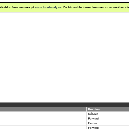
istiksidor finns numera på
stats.innebandy.se
. De här webbsidorna kommer att avvecklas eft
Position
Målvakt
Forward
Center
Forward