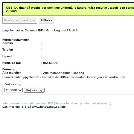
OBS! Du tittar på webbsidor som inte underhålls längre. Våra resultat-, tabell- och stat
2025/26.
Kontakt och tävlingar
Tillbaka
Laginformation: Dalarnas IBF - Man - Ungdom 12-16 år
Föreningsnummer
Adress
Telefon
E-post
Hemsida lag
IDA-Import
Förening
Alla matcher
Alla matcher aktuell säsong
Stämmer inte uppgifterna? - Kontakta din iBIS-administratör i föreningen eller
ändra i iBIS
.
Välj säsong
Informationen ovan hämtas från iBIS (Svensk Innebandys Informationssystem)
Läs mer om iBIS på www.innebandy.se/ibis