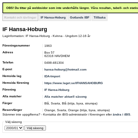
OBS! Du tittar på webbsidor som inte underhålls längre. Våra resultat-, tabell- och stat
Kontakt och tävlingar
IF Hansa-Hoburg
Gotlands IBF
Tillbaka
IF Hansa-Hoburg
Laginformation: IF Hansa-Hoburg - Kvinna - Ungdom 12-16 år
Föreningsnummer
1963
Adress
Box 57
62316 HAVDHEM
Telefon
0498-481304
E-post
hansa-hoburg@hotmail.com
Hemsida lag
IDA-Import
Hemsida förening
https://www.laget.se/IFHANSAHOBURG
Förening
IF Hansa-Hoburg
Alla matcher
Alla matcher aktuell säsong
Färger
Blå, Svarta, Blå (tröja, byxa, strumpa)
Reservfärger
Orange, Svarta, Orange (tröja, byxa, strumpa)
Stämmer inte uppgifterna? - Kontakta din iBIS-administratör i föreningen eller
ändra i iBIS
.
Välj säsong