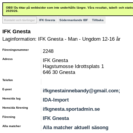
OBS! Du tittar på webbsidor som inte underhålls längre. Våra resultat-, tabell- och stat
2025/26.
Kontakt och tävlingar
IFK Gnesta
Södermanlands IBF
Tillbaka
IFK Gnesta
Laginformation: IFK Gnesta - Man - Ungdom 12-16 år
Föreningsnummer
2248
Adress
IFK Gnesta
Hagstumosse Idrottsplats 1
646 30 Gnesta
Telefon
E-post
ifkgnestainnebandy@gmail.com;
Hemsida lag
IDA-Import
Hemsida förening
ifkgnesta.sportadmin.se
Förening
IFK Gnesta
Alla matcher
Alla matcher aktuell säsong