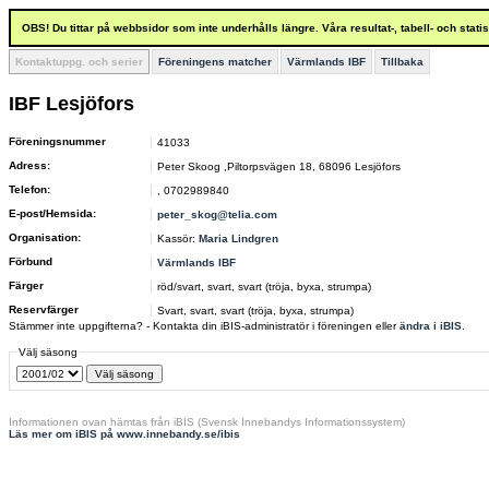
OBS! Du tittar på webbsidor som inte underhålls längre. Våra resultat-, tabell- och stat
Kontaktuppg. och serier
Föreningens matcher
Värmlands IBF
Tillbaka
IBF Lesjöfors
Föreningsnummer
41033
Adress:
Peter Skoog ,Piltorpsvägen 18, 68096 Lesjöfors
Telefon:
, 0702989840
E-post/Hemsida:
peter_skog@telia.com
Organisation:
Kassör:
Maria Lindgren
Förbund
Värmlands IBF
Färger
röd/svart, svart, svart (tröja, byxa, strumpa)
Reservfärger
Svart, svart, svart (tröja, byxa, strumpa)
Stämmer inte uppgifterna? - Kontakta din iBIS-administratör i föreningen eller
ändra i iBIS
.
Välj säsong
Informationen ovan hämtas från iBIS (Svensk Innebandys Informationssystem)
Läs mer om iBIS på www.innebandy.se/ibis