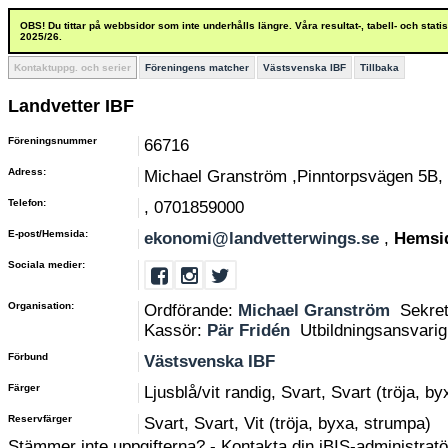
OBS! Du tittar på webbsidor som inte underhålls längre. Våra resultat-, tabell- och stat
2025/26.
Kontaktuppg. och serier
Föreningens matcher
Västsvenska IBF
Tillbaka
Landvetter IBF
Föreningsnummer
66716
Adress:
Michael Granström ,Pinntorpsvägen 5B,
Telefon:
, 0701859000
E-post/Hemsida:
ekonomi@landvetterwings.se
,
Hemsi
Sociala medier:
Organisation:
Ordförande:
Michael Granström
Sekre
Kassör:
Pär Fridén
Utbildningsansvari
Förbund
Västsvenska IBF
Färger
Ljusblå/vit randig, Svart, Svart (tröja, b
Reservfärger
Svart, Svart, Vit (tröja, byxa, strumpa)
Stämmer inte uppgifterna? - Kontakta din iBIS-administratör