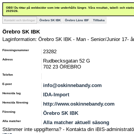
OBS! Du tittar på webbsidor som inte underhålls längre. Våra resultat-, tabell- och stat
2025/26.
Kontakt och tävlingar
Örebro SK IBK
Örebro Läns IBF
Tillbaka
Örebro SK IBK
Laginformation: Örebro SK IBK - Man - Senior/Junior 17- å
Föreningsnummer
23282
Adress
Rudbecksgatan 52 G
702 23 ÖREBRO
Telefon
E-post
info@oskinnebandy.com
Hemsida lag
IDA-Import
Hemsida förening
http://www.oskinnebandy.com
Förening
Örebro SK IBK
Alla matcher
Alla matcher aktuell säsong
Stämmer inte uppgifterna? - Kontakta din iBIS-administratör