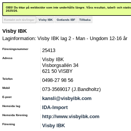
OBS! Du tittar på webbsidor som inte underhålls längre. Våra resultat-, tabell- och stat
2025/26.
Kontakt och tävlingar
Visby IBK
Gotlands IBF
Tillbaka
Visby IBK
Laginformation: Visby IBK lag 2 - Man - Ungdom 12-16 år
Föreningsnummer
25413
Adress
Visby IBK
Visborgsallén 34
621 50 VISBY
Telefon
0498-27 98 56
Mobil
073-3569017 (J.Bandholtz)
E-post
kansli@visbyibk.com
Hemsida lag
IDA-Import
Hemsida förening
http://www.visbyibk.com
Förening
Visby IBK