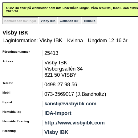
OBS! Du tittar på webbsidor som inte underhålls längre. Våra resultat-, tabell- och stat
2025/26.
Kontakt och tävlingar
Visby IBK
Gotlands IBF
Tillbaka
Visby IBK
Laginformation: Visby IBK - Kvinna - Ungdom 12-16 år
Föreningsnummer
25413
Adress
Visby IBK
Visborgsallén 34
621 50 VISBY
Telefon
0498-27 98 56
Mobil
073-3569017 (J.Bandholtz)
E-post
kansli@visbyibk.com
Hemsida lag
IDA-Import
Hemsida förening
http://www.visbyibk.com
Förening
Visby IBK