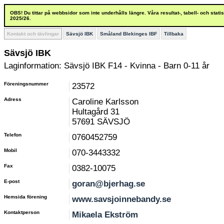
OBS! Du tittar på webbsidor som inte underhålls längre. Våra resultat-, tabell- och stat
2025/26.
Kontakt och tävlingar
Sävsjö IBK
Småland Blekinges IBF
Tillbaka
Sävsjö IBK
Laginformation: Sävsjö IBK F14 - Kvinna - Barn 0-11 år
Föreningsnummer
23572
Adress
Caroline Karlsson
Hultagård 31
57691 SÄVSJÖ
Telefon
0760452759
Mobil
070-3443332
Fax
0382-10075
E-post
goran@bjerhag.se
Hemsida förening
www.savsjoinnebandy.se
Kontaktperson
Mikaela Ekström