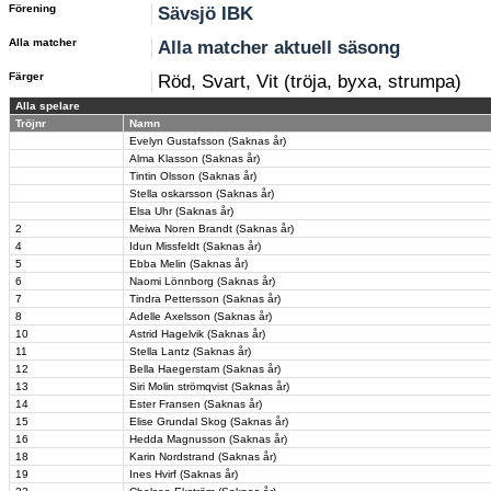
Förening
Sävsjö IBK
Alla matcher
Alla matcher aktuell säsong
Färger
Röd, Svart, Vit (tröja, byxa, strumpa)
Alla spelare
Tröjnr
Namn
Evelyn Gustafsson (Saknas år)
Alma Klasson (Saknas år)
Tintin Olsson (Saknas år)
Stella oskarsson (Saknas år)
Elsa Uhr (Saknas år)
2
Meiwa Noren Brandt (Saknas år)
4
Idun Missfeldt (Saknas år)
5
Ebba Melin (Saknas år)
6
Naomi Lönnborg (Saknas år)
7
Tindra Pettersson (Saknas år)
8
Adelle Axelsson (Saknas år)
10
Astrid Hagelvik (Saknas år)
11
Stella Lantz (Saknas år)
12
Bella Haegerstam (Saknas år)
13
Siri Molin strömqvist (Saknas år)
14
Ester Fransen (Saknas år)
15
Elise Grundal Skog (Saknas år)
16
Hedda Magnusson (Saknas år)
18
Karin Nordstrand (Saknas år)
19
Ines Hvirf (Saknas år)