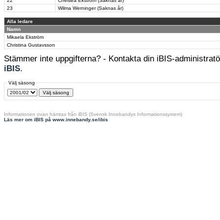
22
Chelsea Ekström (Saknas år)
23
Wilma Werninger (Saknas år)
Alla ledare
Namn
Mikaela Ekström
Christina Gustavsson
Stämmer inte uppgifterna? - Kontakta din iBIS-administratör
iBIS
.
Välj säsong
Informationen ovan hämtas från iBIS (Svensk Innebandys Informationssystem)
Läs mer om iBIS på www.innebandy.se/ibis