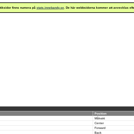
istiksidor finns numera på
stats.innebandy.se
. De här webbsidorna kommer att avvecklas eft
Position
Målvakt
Center
Forward
Back