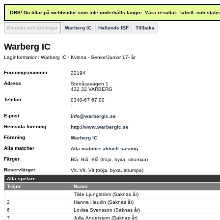
OBS! Du tittar på webbsidor som inte underhålls längre. Våra resultat-, tabell- och stat
Kontakt och tävlingar
Warberg IC
Hallands IBF
Tillbaka
Warberg IC
Laginformation: Warberg IC - Kvinna - Senior/Junior 17- år
Föreningsnummer
22194
Adress
Stenåsavägen 1
432 32 VARBERG
Telefon
0340-67 67 00
-
E-post
info@warbergic.se
Hemsida förening
http://www.warbergic.se
Förening
Warberg IC
Alla matcher
Alla matcher aktuell säsong
Färger
Blå, Blå, Blå (tröja, byxa, strumpa)
Reservfärger
Vit, Vit, Vit (tröja, byxa, strumpa)
Alla spelare
Tröjnr
Namn
Tilde Ljungström (Saknas år)
2
Hanna Heurlin (Saknas år)
6
Lovisa Svensson (Saknas år)
7
Julia Andersson (Saknas år)