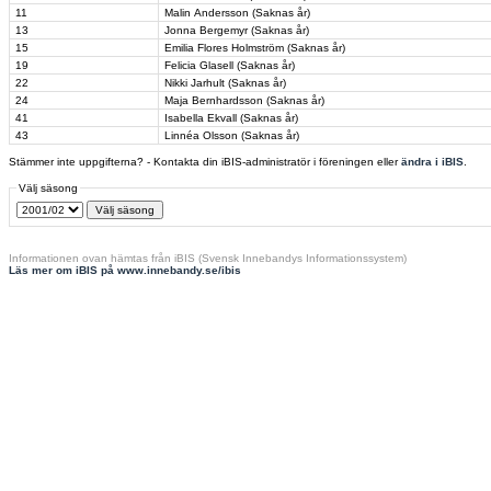
11
Malin Andersson (Saknas år)
13
Jonna Bergemyr (Saknas år)
15
Emilia Flores Holmström (Saknas år)
19
Felicia Glasell (Saknas år)
22
Nikki Jarhult (Saknas år)
24
Maja Bernhardsson (Saknas år)
41
Isabella Ekvall (Saknas år)
43
Linnéa Olsson (Saknas år)
Stämmer inte uppgifterna? - Kontakta din iBIS-administratör i föreningen eller
ändra i iBIS
.
Välj säsong
Informationen ovan hämtas från iBIS (Svensk Innebandys Informationssystem)
Läs mer om iBIS på www.innebandy.se/ibis