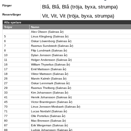
Färger
Blå, Blå, Blå (tröja, byxa, strumpa)
Reservfärger
Vit, Vit, Vit (tröja, byxa, strumpa)
Alla spelare
Tröjnr
Namn
Alex Olsson (Saknas år)
5
Linus Klingberg (Saknas år)
6
Oskar Löwenborg (Saknas år)
7
Rasmus Sundstedt (Saknas år)
8
Filip Lundmark (Saknas år)
10
Dylan Jonsson (Saknas år)
11
Holger Andersson (Saknas år)
16
William Thyselius (Saknas år)
17
Emil Mattsson (Saknas år)
18
Viktor Mattsson (Saknas år)
26
Marvin Kalmér (Saknas år)
27
Oskar Lennmark (Saknas år)
29
Rasmus Thelberg (Saknas år)
33
Kim Johansson (Saknas år)
41
Henrik Johansson (Saknas år)
45
Victor Brantingson (Saknas år)
70
Linus Jonsson-Mosbaek (Saknas år)
71
Lucas Nordahl (Saknas år)
77
Olle Portelius (Saknas år)
80
Max Brorsson (Saknas år)
87
Erik Wergeman (Saknas år)
88
Ludvig Johansson (Saknas år)