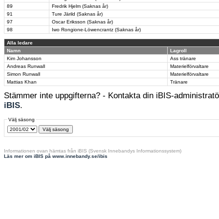
89
Fredrik Hjelm (Saknas år)
91
Ture Järild (Saknas år)
97
Oscar Eriksson (Saknas år)
98
Iwo Rongione-Löwencrantz (Saknas år)
Alla ledare
Namn
Lagroll
Kim Johansson
Ass tränare
Andreas Runwall
Materielförvaltare
Simon Runwall
Materielförvaltare
Mattias Khan
Tränare
Stämmer inte uppgifterna? - Kontakta din iBIS-administratör
iBIS
.
Välj säsong
Informationen ovan hämtas från iBIS (Svensk Innebandys Informationssystem)
Läs mer om iBIS på www.innebandy.se/ibis