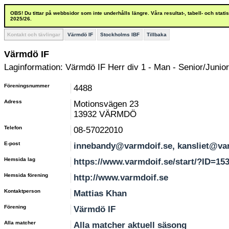
OBS! Du tittar på webbsidor som inte underhålls längre. Våra resultat-, tabell- och stat
2025/26.
Kontakt och tävlingar
Värmdö IF
Stockholms IBF
Tillbaka
Värmdö IF
Laginformation: Värmdö IF Herr div 1 - Man - Senior/Junior
Föreningsnummer
4488
Adress
Motionsvägen 23
13932 VÄRMDÖ
Telefon
08-57022010
E-post
innebandy@varmdoif.se, kansliet@va
Hemsida lag
https://www.varmdoif.se/start/?ID=15
Hemsida förening
http://www.varmdoif.se
Kontaktperson
Mattias Khan
Förening
Värmdö IF
Alla matcher
Alla matcher aktuell säsong