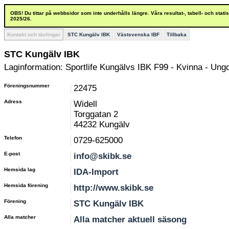
OBS! Du tittar på webbsidor som inte underhålls längre. Våra resultat-, tabell- och stat
2025/26.
Kontakt och tävlingar
STC Kungälv IBK
Västsvenska IBF
Tillbaka
STC Kungälv IBK
Laginformation: Sportlife Kungälvs IBK F99 - Kvinna - Un
Föreningsnummer
22475
Adress
Widell
Torggatan 2
44232 Kungälv
Telefon
0729-625000
E-post
info@skibk.se
Hemsida lag
IDA-Import
Hemsida förening
http://www.skibk.se
Förening
STC Kungälv IBK
Alla matcher
Alla matcher aktuell säsong