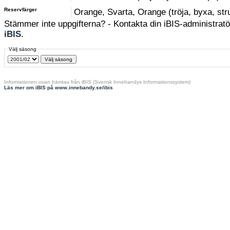
Reservfärger
Orange, Svarta, Orange (tröja, byxa, st
Stämmer inte uppgifterna? - Kontakta din iBIS-administratör
iBIS
.
Välj säsong
Informationen ovan hämtas från iBIS (Svensk Innebandys Informationssystem)
Läs mer om iBIS på www.innebandy.se/ibis