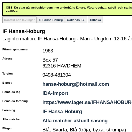
OBS! Du tittar på webbsidor som inte underhålls längre. Våra resultat-, tabell- och stat
2025/26.
Kontakt och tävlingar
IF Hansa-Hoburg
Gotlands IBF
Tillbaka
IF Hansa-Hoburg
Laginformation: IF Hansa-Hoburg - Man - Ungdom 12-16 å
Föreningsnummer
1963
Adress
Box 57
62316 HAVDHEM
Telefon
0498-481304
E-post
hansa-hoburg@hotmail.com
Hemsida lag
IDA-Import
Hemsida förening
https://www.laget.se/IFHANSAHOBU
Förening
IF Hansa-Hoburg
Alla matcher
Alla matcher aktuell säsong
Färger
Blå, Svarta, Blå (tröja, byxa, strumpa)