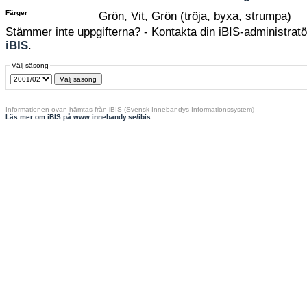
Färger
Grön, Vit, Grön (tröja, byxa, strumpa)
Stämmer inte uppgifterna? - Kontakta din iBIS-administratör
iBIS
.
Välj säsong
Informationen ovan hämtas från iBIS (Svensk Innebandys Informationssystem)
Läs mer om iBIS på www.innebandy.se/ibis