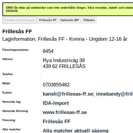
OBS! Du tittar på webbsidor som inte underhålls längre. Våra resultat-, tabell- och stat
2025/26.
Kontakt och tävlingar
Frillesås FF
Hallands IBF
Tillbaka
Frillesås FF
Laginformation: Frillesås FF - Kvinna - Ungdom 12-16 år
Föreningsnummer
8454
Adress
Rya Industriväg 39
439 62 FRILLESÅS
Telefon
Mobil
0703855482
E-post
kansli@frillesas-ff.se; innebandy@fril
Hemsida lag
IDA-Import
Hemsida förening
www.frillesas-ff.se
Förening
Frillesås FF
Alla matcher
Alla matcher aktuell säsong