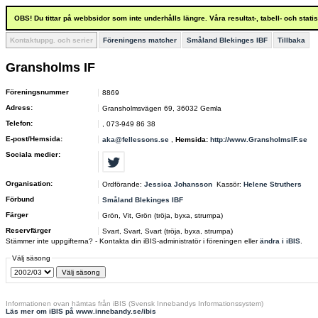
OBS! Du tittar på webbsidor som inte underhålls längre. Våra resultat-, tabell- och stat
Kontaktuppg. och serier
Föreningens matcher
Småland Blekinges IBF
Tillbaka
Gransholms IF
Föreningsnummer
8869
Adress:
Gransholmsvägen 69, 36032 Gemla
Telefon:
, 073-949 86 38
E-post/Hemsida:
aka@fellessons.se
,
Hemsida:
http://www.GransholmsIF.se
Sociala medier:
Organisation:
Ordförande:
Jessica Johansson
Kassör:
Helene Struthers
Förbund
Småland Blekinges IBF
Färger
Grön, Vit, Grön (tröja, byxa, strumpa)
Reservfärger
Svart, Svart, Svart (tröja, byxa, strumpa)
Stämmer inte uppgifterna? - Kontakta din iBIS-administratör i föreningen eller
ändra i iBIS
.
Välj säsong
Informationen ovan hämtas från iBIS (Svensk Innebandys Informationssystem)
Läs mer om iBIS på www.innebandy.se/ibis