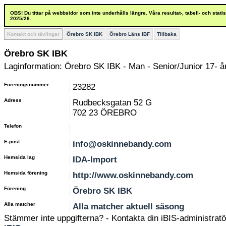
OBS! Du tittar på webbsidor som inte underhålls längre. Våra resultat-, tabell- och stat
2025/26.
Kontakt och tävlingar
Örebro SK IBK
Örebro Läns IBF
Tillbaka
Örebro SK IBK
Laginformation: Örebro SK IBK - Man - Senior/Junior 17- å
Föreningsnummer
23282
Adress
Rudbecksgatan 52 G
702 23 ÖREBRO
Telefon
E-post
info@oskinnebandy.com
Hemsida lag
IDA-Import
Hemsida förening
http://www.oskinnebandy.com
Förening
Örebro SK IBK
Alla matcher
Alla matcher aktuell säsong
Stämmer inte uppgifterna? - Kontakta din iBIS-administratör