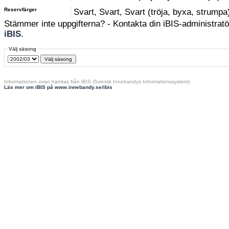
Reservfärger
Svart, Svart, Svart (tröja, byxa, strumpa
Stämmer inte uppgifterna? - Kontakta din iBIS-administratör
iBIS
.
Välj säsong
Informationen ovan hämtas från iBIS (Svensk Innebandys Informationssystem)
Läs mer om iBIS på www.innebandy.se/ibis