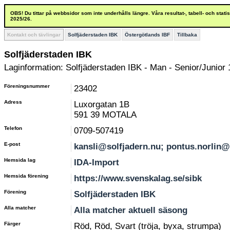
OBS! Du tittar på webbsidor som inte underhålls längre. Våra resultat-, tabell- och stat
2025/26.
Kontakt och tävlingar
Solfjäderstaden IBK
Östergötlands IBF
Tillbaka
Solfjäderstaden IBK
Laginformation: Solfjäderstaden IBK - Man - Senior/Junior 
Föreningsnummer
23402
Adress
Luxorgatan 1B
591 39 MOTALA
Telefon
0709-507419
E-post
kansli@solfjadern.nu; pontus.norlin
Hemsida lag
IDA-Import
Hemsida förening
https://www.svenskalag.se/sibk
Förening
Solfjäderstaden IBK
Alla matcher
Alla matcher aktuell säsong
Färger
Röd, Röd, Svart (tröja, byxa, strumpa)