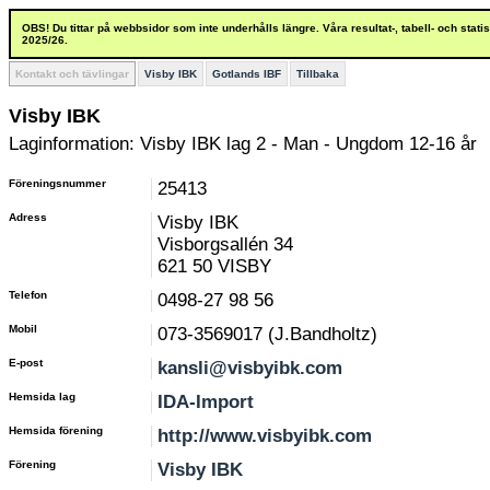
OBS! Du tittar på webbsidor som inte underhålls längre. Våra resultat-, tabell- och stat
2025/26.
Kontakt och tävlingar
Visby IBK
Gotlands IBF
Tillbaka
Visby IBK
Laginformation: Visby IBK lag 2 - Man - Ungdom 12-16 år
Föreningsnummer
25413
Adress
Visby IBK
Visborgsallén 34
621 50 VISBY
Telefon
0498-27 98 56
Mobil
073-3569017 (J.Bandholtz)
E-post
kansli@visbyibk.com
Hemsida lag
IDA-Import
Hemsida förening
http://www.visbyibk.com
Förening
Visby IBK