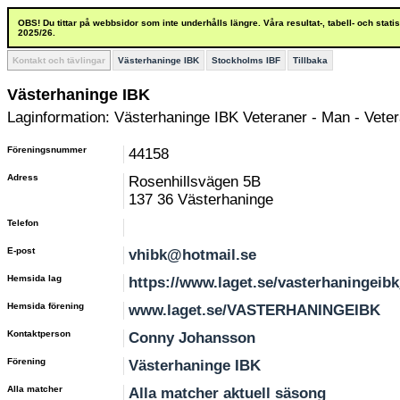
OBS! Du tittar på webbsidor som inte underhålls längre. Våra resultat-, tabell- och stat
2025/26.
Kontakt och tävlingar
Västerhaninge IBK
Stockholms IBF
Tillbaka
Västerhaninge IBK
Laginformation: Västerhaninge IBK Veteraner - Man - Vete
Föreningsnummer
44158
Adress
Rosenhillsvägen 5B
137 36 Västerhaninge
Telefon
E-post
vhibk@hotmail.se
Hemsida lag
https://www.laget.se/vasterhaningeib
Hemsida förening
www.laget.se/VASTERHANINGEIBK
Kontaktperson
Conny Johansson
Förening
Västerhaninge IBK
Alla matcher
Alla matcher aktuell säsong