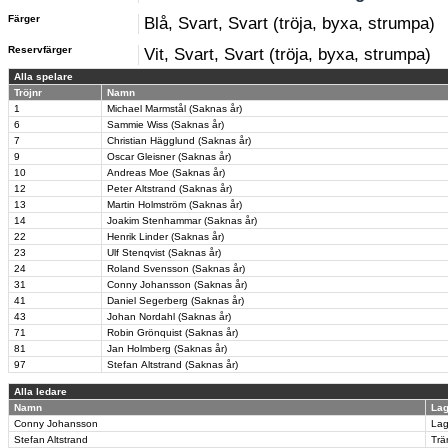
Färger
Blå, Svart, Svart (tröja, byxa, strumpa)
Reservfärger
Vit, Svart, Svart (tröja, byxa, strumpa)
Alla spelare
Tröjnr
Namn
1
Michael Marmstål (Saknas år)
6
Sammie Wiss (Saknas år)
7
Christian Hägglund (Saknas år)
9
Oscar Gleisner (Saknas år)
10
Andreas Moe (Saknas år)
12
Peter Altstrand (Saknas år)
13
Martin Holmström (Saknas år)
14
Joakim Stenhammar (Saknas år)
22
Henrik Linder (Saknas år)
23
Ulf Stenqvist (Saknas år)
24
Roland Svensson (Saknas år)
31
Conny Johansson (Saknas år)
41
Daniel Segerberg (Saknas år)
43
Johan Nordahl (Saknas år)
71
Robin Grönquist (Saknas år)
81
Jan Holmberg (Saknas år)
97
Stefan Altstrand (Saknas år)
Alla ledare
Namn
Lag
Conny Johansson
Lag
Stefan Altstrand
Trä