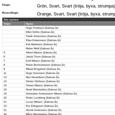
Färger
Grön, Svart, Svart (tröja, byxa, strumpa)
Reservfärger
Orange, Svart, Svart (tröja, byxa, strum
Alla spelare
Tröjnr
Namn
Hugo Forsback (Saknas år)
Elliot Göthe (Saknas år)
Patrik Johansson (Saknas år)
Elias Kristensson (Saknas år)
Erik Mattisson (Saknas år)
Malve Nilolf (Saknas år)
5
Alfred Nilsson (Saknas år)
6
Jakob Thurn (Saknas år)
7
Emil Nilsson (Saknas år)
8
Robin Bernhardsson (Saknas år)
9
Mikael Borgstedt (Saknas år)
11
Hugo Svensson (Saknas år)
13
Max Hesselbom (Saknas år)
14
Stefan Olofsson (Saknas år)
15
Tobias Nilsson (Saknas år)
16
Noak Wanstadius (Saknas år)
19
Sebastian Andreasson Nilsson (Saknas år)
20
Robin Lundberg (Saknas år)
21
Lucas Nilsson (Saknas år)
23
Eric Erlingsson (Saknas år)
31
Henrik Andersson (Saknas år)
34
Måns Wanstadius (Saknas år)