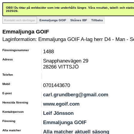
OBS! Du tittar på webbsidor som inte underhålls längre. Våra resultat-, tabell- och stat
2025/26.
Kontakt och tävlingar
Emmaljunga GOIF
Skånes IBF
Tillbaka
Emmaljunga GOIF
Laginformation: Emmaljunga GOIF A-lag herr D4 - Man - Se
Föreningsnummer
1488
Adress
Snapphanevägen 29
28266 VITTSJÖ
Telefon
Mobil
0701443670
E-post
carl.grundberg@gmail.com
Hemsida förening
www.egoif.com
Kontaktperson
Leif Jönsson
Förening
Emmaljunga GOIF
Alla matcher
Alla matcher aktuell säsong