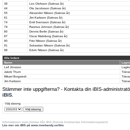
38
Leo Olofsson (Saknas år)
44
Ola Jacobsson (Saknas år)
55
Alexander Nilsson (Saknas år)
61
Jim Karlsson (Saknas år)
74
Emil Svensson (Saknas år)
79
Rasmus Johnson (Saknas år)
80
Dennis Berlin (Saknas år)
87
Oscar Malmborg (Saknas år)
90
Fritz Nilsson (Saknas år)
91
Sebastian Nilsson (Saknas år)
98
Edvin Nilsson (Saknas år)
Alla ledare
Namn
Lagro
Leif Jönsson
Lagle
Jakob Thurn
Träna
Mikael Borgstedt
Träna
Jim Karlsson
Träna
Stämmer inte uppgifterna? - Kontakta din iBIS-administratör
iBIS
.
Välj säsong
Informationen ovan hämtas från iBIS (Svensk Innebandys Informationssystem)
Läs mer om iBIS på www.innebandy.se/ibis