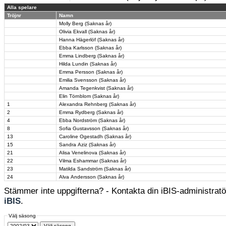
Alla spelare
Tröjnr
Namn
Molly Berg (Saknas år)
Olivia Ekvall (Saknas år)
Hanna Hägerlöf (Saknas år)
Ebba Karlsson (Saknas år)
Emma Lindberg (Saknas år)
Hilda Lundin (Saknas år)
Emma Persson (Saknas år)
Emilia Svensson (Saknas år)
Amanda Tegenkvist (Saknas år)
Elin Törnblom (Saknas år)
1
Alexandra Rehnberg (Saknas år)
2
Emma Rydberg (Saknas år)
4
Ebba Nordström (Saknas år)
8
Sofia Gustavsson (Saknas år)
13
Caroline Ogestadh (Saknas år)
15
Sandra Aziz (Saknas år)
21
Alisa Venelinova (Saknas år)
22
Vilma Eshammar (Saknas år)
23
Matilda Sandström (Saknas år)
24
Alva Andersson (Saknas år)
Stämmer inte uppgifterna? - Kontakta din iBIS-administratör
iBIS
.
Välj säsong