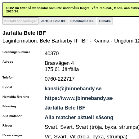
OBS! Du tittar på webbsidor som inte underhålls längre. Våra resultat-, tabell- och stat
2025/26.
Kontakt och tävlingar
Järfälla Bele IBF
Stockholms IBF
Tillbaka
Järfälla Bele IBF
Laginformation: Bele Barkarby IF IBF - Kvinna - Ungdom 1
Föreningsnummer
40370
Adress
Brasvägen 4
175 61 Järfälla
Telefon
0760-222717
E-post
kansli@jbinnebandy.se
Hemsida förening
https://www.jbinnebandy.se
Förening
Järfälla Bele IBF
Alla matcher
Alla matcher aktuell säsong
Färger
Svart, Svart, Svart (tröja, byxa, strumpa
Reservfärger
Vit, Svart, Vit (tröja, byxa, strumpa)