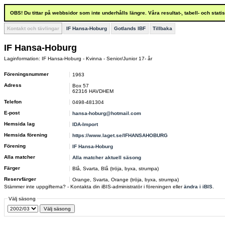
OBS! Du tittar på webbsidor som inte underhålls längre. Våra resultat-, tabell- och stat
Kontakt och tävlingar
IF Hansa-Hoburg
Gotlands IBF
Tillbaka
IF Hansa-Hoburg
Laginformation: IF Hansa-Hoburg - Kvinna - Senior/Junior 17- år
Föreningsnummer
1963
Adress
Box 57
62316 HAVDHEM
Telefon
0498-481304
E-post
hansa-hoburg@hotmail.com
Hemsida lag
IDA-Import
Hemsida förening
https://www.laget.se/IFHANSAHOBURG
Förening
IF Hansa-Hoburg
Alla matcher
Alla matcher aktuell säsong
Färger
Blå, Svarta, Blå (tröja, byxa, strumpa)
Reservfärger
Orange, Svarta, Orange (tröja, byxa, strumpa)
Stämmer inte uppgifterna? - Kontakta din iBIS-administratör i föreningen eller
ändra i iBIS
.
Välj säsong