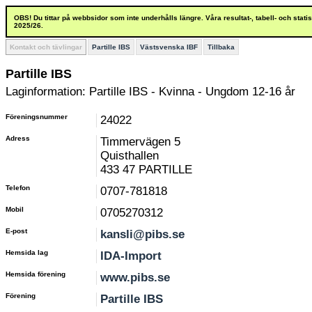
OBS! Du tittar på webbsidor som inte underhålls längre. Våra resultat-, tabell- och stat
2025/26.
Kontakt och tävlingar
Partille IBS
Västsvenska IBF
Tillbaka
Partille IBS
Laginformation: Partille IBS - Kvinna - Ungdom 12-16 år
Föreningsnummer
24022
Adress
Timmervägen 5
Quisthallen
433 47 PARTILLE
Telefon
0707-781818
Mobil
0705270312
E-post
kansli@pibs.se
Hemsida lag
IDA-Import
Hemsida förening
www.pibs.se
Förening
Partille IBS