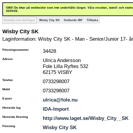
OBS! Du tittar på webbsidor som inte underhålls längre. Våra resultat-, tabell- och stat
2025/26.
Kontakt och tävlingar
Wisby City SK
Gotlands IBF
Tillbaka
Wisby City SK
Laginformation: Wisby City SK - Man - Senior/Junior 17- å
Föreningsnummer
34428
Adress
Ulrica Andersson
Fole Lilla Ryftes 532
62175 VISBY
Telefon
0733298007
Mobil
0733298007
E-post
ulrica@fole.nu
Hemsida lag
IDA-Import
Hemsida förening
http://www.laget.se/Wisby_City__SK
Förening
Wisby City SK