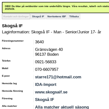
OBS! Du tittar på webbsidor som inte underhålls längre. Våra resultat-, tabell- och stat
2025/26.
Kontakt och tävlingar
Skogså IF
Norrbottens IBF
Tillbaka
Skogså IF
Laginformation: Skogså IF - Man - Senior/Junior 17- år
Föreningsnummer
3640
Adress
Gränsvägen 40
96137 Boden
Telefon
0921-56833
Mobil
070-6607957
E-post
starre171@hotmail.com
Hemsida lag
IDA-Import
Hemsida förening
www.skogsaif.se
Förening
Skogså IF
Alla matcher
Alla matcher aktuell säsong